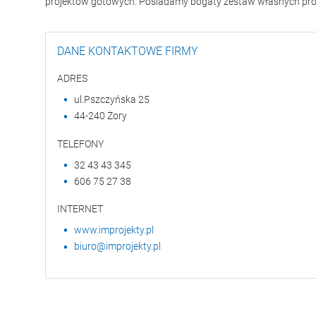
projektów gotowych. Posiadamy bogaty zestaw własnych pro
DANE KONTAKTOWE FIRMY
ADRES
ul.Pszczyńska 25
44-240 Żory
TELEFONY
32 43 43 345
606 75 27 38
INTERNET
www.improjekty.pl
biuro@improjekty.pl