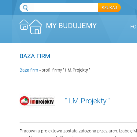
MY BUDUJEMY
FO
BAZA FIRM
Baza firm
» profil firmy
" I.M.Projekty "
" I.M.Projekty "
Pracownia projektowa została założona przez arch. Izabelę