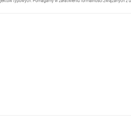
jektów typowych. Pomagamy w załatwieniu formalności związanych z 