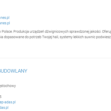
nes.pl
nes.pl
Polsce. Produkcja urządzeń dźwignicowych sprawdzonej jakości. Oferuje
ia dopasowane do potrzeb Twojej hali, systemy lekkich suwnic podwiesz
 BUDOWLANY
zęstochowy
5
ep-adas.pl
as.pl