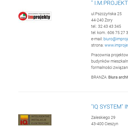
" I.M.PROJEKT
ul.Pszczyńska 25
44-240 Żory
tel.: 32 43 43 345
tel. kom.: 606 75 27 
e-mail:
biuro@improje
strona:
www.improjek
Pracownia projektow
budynków mieszkaln
formalności związan
BRANŻA:
Biura arch
"IQ SYSTEM"
Zaleskiego 29
43-400 Cieszyn