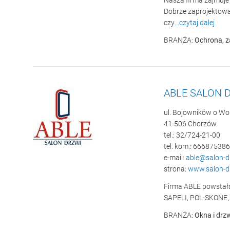
Nasza firma zajmuje
Dobrze zaprojektowan
czy
...czytaj dalej
BRANŻA:
Ochrona, z
ABLE SALON 
ul. Bojowników o Wo
41-506 Chorzów
tel.: 32/724-21-00
tel. kom.: 666875386
e-mail:
able@salon-d
strona:
www.salon-d
Firma ABLE powstała
SAPELI, POL-SKONE, 
BRANŻA:
Okna i drz