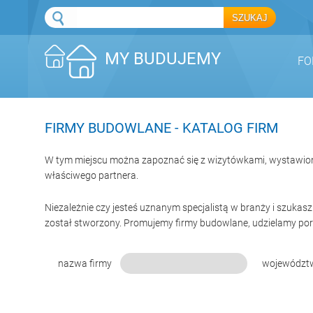
MY BUDUJEMY
FO
FIRMY BUDOWLANE - KATALOG FIRM
W tym miejscu można zapoznać się z wizytówkami, wystawion
właściwego partnera.
Niezależnie czy jesteś uznanym specjalistą w branży i szukas
został stworzony. Promujemy firmy budowlane, udzielamy por
nazwa firmy
województ