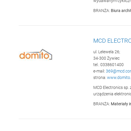
wydawanym cykliczn
BRANŻA:
Biura archi
MCD ELECTRO
ul. Lelewela 26;
34-300 Żywiec
tel.: 0338601400
e-mail:
369@mcd.com
strona:
www.domito.
MCD Electronics sp. 
urządzenia elektron
BRANŻA:
Materiały 