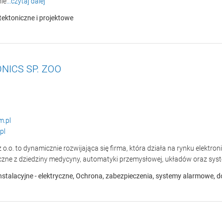
ie
...czytaj dalej
tektoniczne i projektowe
NICS SP. ZOO
.pl
pl
z o.o. to dynamicznie rozwijająca się firma, która działa na rynku elektr
iczne z dziedziny medycyny, automatyki przemysłowej, układów oraz sys
instalacyjne - elektryczne, Ochrona, zabezpieczenia, systemy alarmowe, 