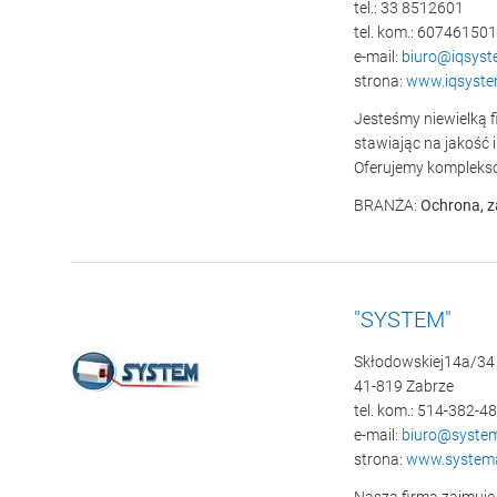
tel.: 33 8512601
tel. kom.: 607461501
e-mail:
biuro@iqsyste
strona:
www.iqsystem
Jesteśmy niewielką f
stawiając na jakość i
Oferujemy kompleks
BRANŻA:
Ochrona, z
"SYSTEM"
Skłodowskiej14a/34
41-819 Zabrze
tel. kom.: 514-382-4
e-mail:
biuro@system
strona:
www.systema