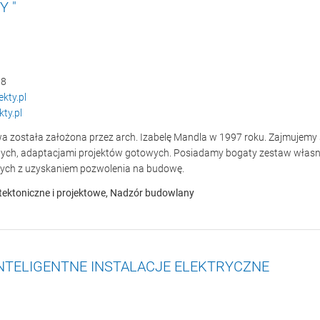
Y "
38
kty.pl
ty.pl
a została założona przez arch. Izabelę Mandla w 1997 roku. Zajmujem
ych, adaptacjami projektów gotowych. Posiadamy bogaty zestaw włas
ych z uzyskaniem pozwolenia na budowę.
itektoniczne i projektowe, Nadzór budowlany
 INTELIGENTNE INSTALACJE ELEKTRYCZNE