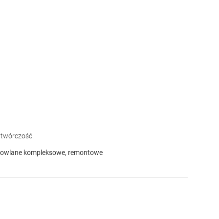
o twórczość.
obudowlane kompleksowe, remontowe