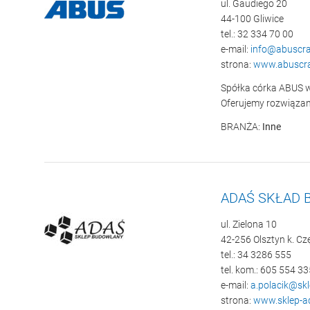
ul. Gaudiego 20
44-100 Gliwice
tel.: 32 334 70 00
e-mail:
info@abuscra
strona:
www.abuscra
Spółka córka ABUS w 
Oferujemy rozwiązan
BRANŻA:
Inne
ADAŚ SKŁAD
ul. Zielona 10
42-256 Olsztyn k. C
tel.: 34 3286 555
tel. kom.: 605 554 33
e-mail:
a.polacik@skl
strona:
www.sklep-ad