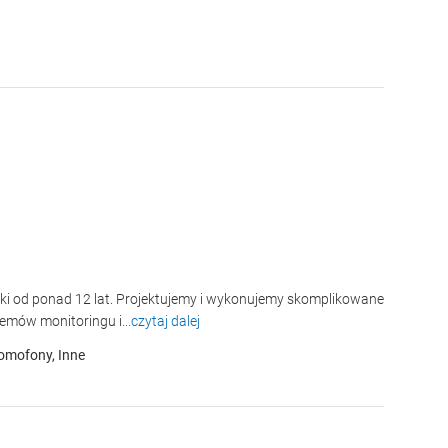
oniki od ponad 12 lat. Projektujemy i wykonujemy skomplikowane
temów monitoringu i
...czytaj dalej
domofony, Inne