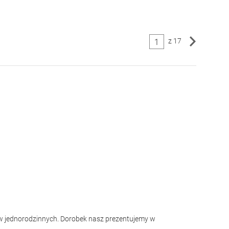
z 17
1
 jednorodzinnych. Dorobek nasz prezentujemy w