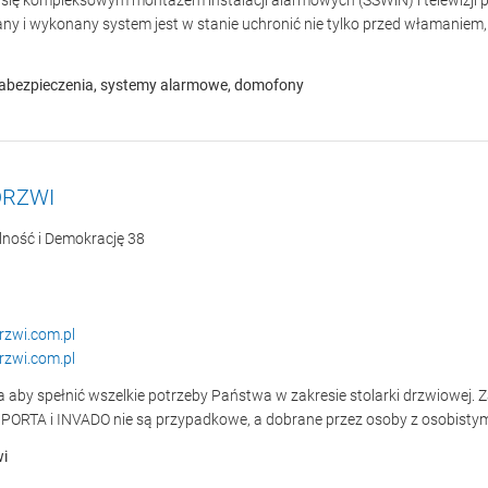
 się kompleksowym montażem instalacji alarmowych (SSWiN) i telewizji 
y i wykonany system jest w stanie uchronić nie tylko przed włamaniem, a
abezpieczenia, systemy alarmowe, domofony
DRZWI
lność i Demokrację 38
rzwi.com.pl
rzwi.com.pl
 aby spełnić wszelkie potrzeby Państwa w zakresie stolarki drzwiowej.
PORTA i INVADO nie są przypadkowe, a dobrane przez osoby z osobistym
wi