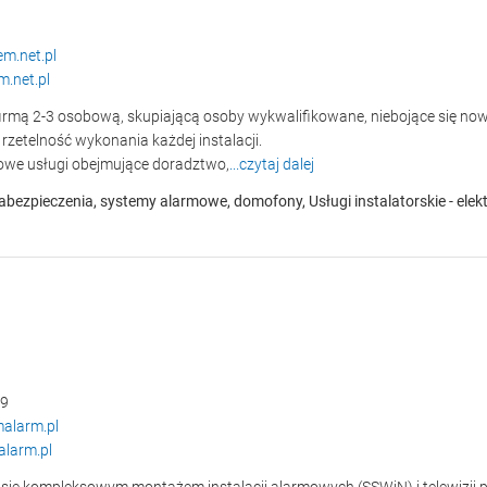
m.net.pl
.net.pl
irmą 2-3 osobową, skupiającą osoby wykwalifikowane, niebojące się now
 rzetelność wykonania każdej instalacji.
owe usługi obejmujące doradztwo,
...czytaj dalej
abezpieczenia, systemy alarmowe, domofony, Usługi instalatorskie - elek
89
alarm.pl
larm.pl