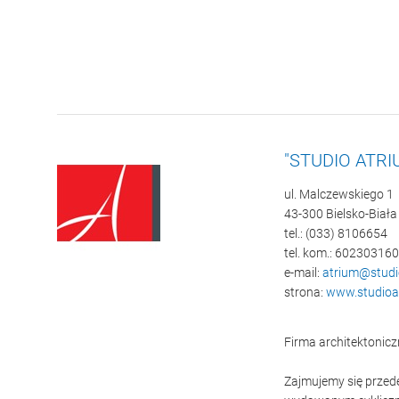
"STUDIO ATRI
ul. Malczewskiego 1
43-300 Bielsko-Biała
tel.: (033) 8106654
tel. kom.: 602303160
e-mail:
atrium@studi
strona:
www.studioat
Firma architektonic
Zajmujemy się przed