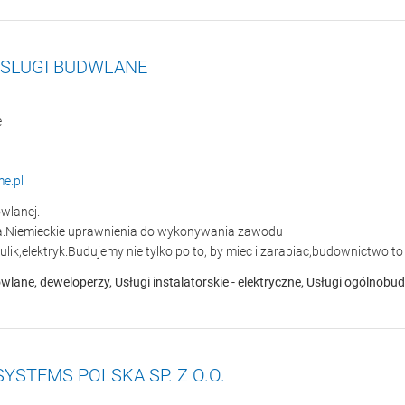
SLUGI BUDWLANE
e
e.pl
wlanej.
ia.Niemieckie uprawnienia do wykonywania zawodu
lik,elektryk.Budujemy nie tylko po to, by miec i zarabiac,budownictwo t
wlane, deweloperzy, Usługi instalatorskie - elektryczne, Usługi ogóln
YSTEMS POLSKA SP. Z O.O.