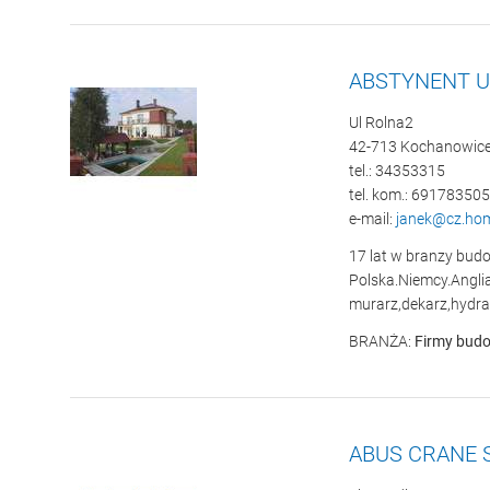
ABSTYNENT U
Ul Rolna2
42-713 Kochanowic
tel.: 34353315
tel. kom.: 691783505
e-mail:
janek@cz.hom
17 lat w branzy budo
Polska.Niemcy.Angl
murarz,dekarz,hydrau
BRANŻA:
Firmy budo
ABUS CRANE S