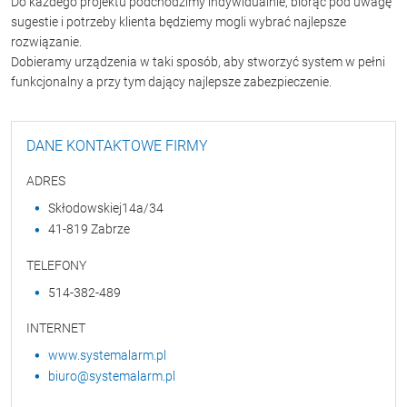
Do każdego projektu podchodzimy indywidualnie, biorąc pod uwagę
sugestie i potrzeby klienta będziemy mogli wybrać najlepsze
rozwiązanie.
Dobieramy urządzenia w taki sposób, aby stworzyć system w pełni
funkcjonalny a przy tym dający najlepsze zabezpieczenie.
DANE KONTAKTOWE FIRMY
ADRES
Skłodowskiej14a/34
41-819 Zabrze
TELEFONY
514-382-489
INTERNET
www.systemalarm.pl
biuro@systemalarm.pl