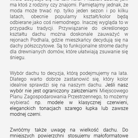
ma ktoś z rodziny czy znajomi. Pamiętajmy jednak, że
moda może trwać np. tylko jeden sezon i po kilku
latach, obecnie popularny kształt/kolor będą
odbierane jako coś niemodnego. Inaczej wygląda to w
przypadku tradycji.
Przywiązanie do określonego
kształtu dachu można doskonale zauważyć w
rejonach Podhala, gdzie mieszkańcy decydują się na
dachy półszczytowe. Są to funkcjonalne strome dachy
dla drewnianych domów
, które ułatwiają zsuwanie się
śniegu.
Wybór dachu to decyzja, którą podejmujemy na lata.
Dlatego warto dobrze zastanowić się, który kolor
idealnie sprawdzi się na naszym dachu.
Jeśli nasz
wybór nie jest ograniczony założeniami
Miejscowego
Planu Zagospodarowania Przestrzennego, to możemy
wybierać
np. modele w klasycznej czerwieni,
eleganckich tonacjach szarego łupka lub zawsze
modnej czerni.
Zwróćmy także uwagę na wielkość dachu. Do
mniejszych powierzchni stosujemy małoformatowe