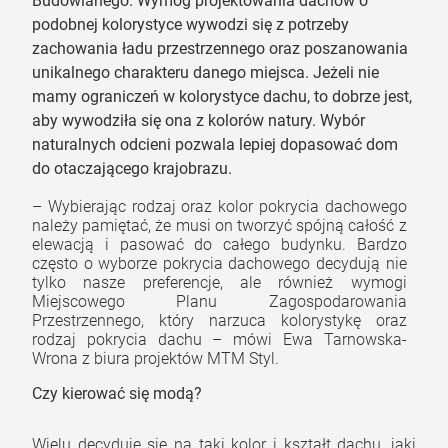
Budowlanego.
Wymóg projektowania dachów o
podobnej kolorystyce wywodzi się z potrzeby
zachowania ładu przestrzennego oraz poszanowania
unikalnego charakteru danego miejsca. Jeżeli nie
mamy ograniczeń w kolorystyce dachu, to dobrze jest,
aby wywodziła się ona z kolorów natury. Wybór
naturalnych odcieni pozwala lepiej dopasować dom
do otaczającego krajobrazu
.
–
Wybierając rodzaj oraz kolor pokrycia dachowego
należy pamiętać, że musi on tworzyć spójną całość z
elewacją i pasować do całego budynku. Bardzo
często o wyborze pokrycia dachowego decydują nie
tylko nasze preferencje, ale również wymogi
Miejscowego Planu Zagospodarowania
Przestrzennego, który narzuca kolorystykę oraz
rodzaj pokrycia dachu
– mówi Ewa Tarnowska-
Wrona z biura projektów MTM Styl.
Czy kierować się modą?
Wielu decyduje się na taki kolor i kształt dachu, jaki