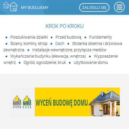
ZALOGUJ SIĘ
MY BUDUJEMY
KROK PO KROKU
Poszukiwania działki
Przed budową
Fundamenty
Ściany, kominy, strop
Dach
Stolarka okienna i drzwiowa
zewnętrzna
Instalacje wewnętrzne, przyłącza mediów
Wykańczanie budynku (elewacja, wnętrza)
Wyposażenie
wnętrz
Ogród, ogrodzenie, bruk
Użytkowanie domu